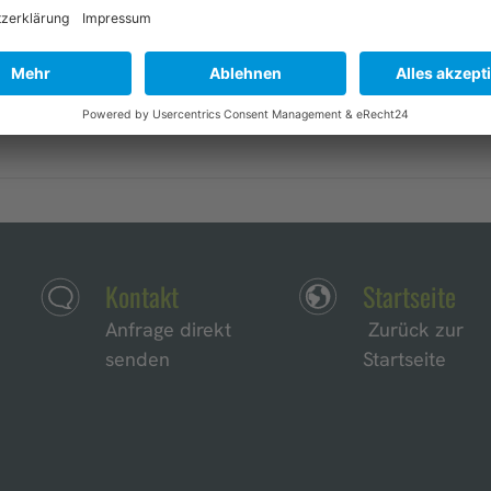
dinnen und Freunde von St. Gertrud für den Erhalt der K
ms zu drängen, ihren Plan zu ändern.
Kontakt
Startseite
Anfrage direkt
Zurück zur
senden
Startseite