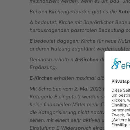
mitfinanziert werden, wenn es um Bau- 
Bei den Kirchengebäuden gibt es die
Kate
A
bedeutet: Kirche mit überörtlicher Bed
herausragenden pastoralen Bedeutung ode
E
bedeutet dagegen: Kirche für neue Nutzun
anderen Nutzung zugeführt werden sollten
Demnach erhalten
A-Kirchen
diözesane Zu
Ergänzung.
E-Kirchen
erhalten maximal diözesane Zus
Mit Schreiben vom 2. Mai 2023 hat das Bist
Kategorie
E
eingeteilt werden soll. Einzel
keine finanziellen Mittel mehr für den E
die Kategorisierung nicht nachvollziehen, 
sehen, mit einem sehr aktiven und vielfä
Einstufung E Widerspruch einzulegen.