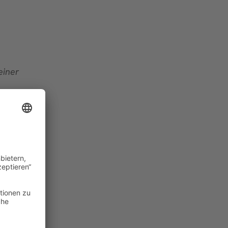
einer
liche
lten wir
ung können
eutung
gen die