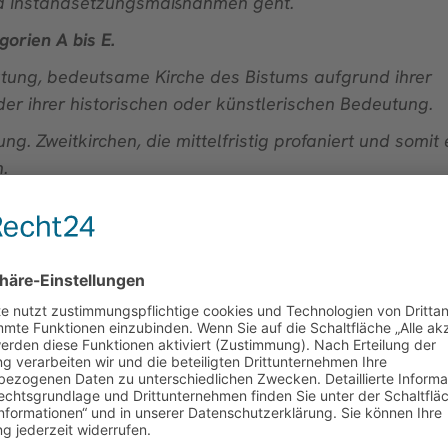
und Instandsetzungsmaßnahmen geht.
gorien A bis E.
eutung, bedeutsame Kirche des Bistums aufgrund ihrer
r ihrer historischen oder künstlerischen Bedeutung.
g. Zweitkirchen, die mittelfristig profaniert und somit 
.
schüsse für Generalsanierung, Ausstattung sowie bau
chüsse für die Verkehrssicherheit im Außenbereich.
um mitgeteilt, dass unsere Kirche St. Gertrud in die
heiten sind auf unserer Homepage abrufbar. Damit erha
rhalt unserer Kirche. Gemeindeteam und Kirchenverwalt
weil sie durchaus für St. Gertrud eine überörtliche Bed
ltigen Gemeindeleben. Sie haben daher beschlossen, ge