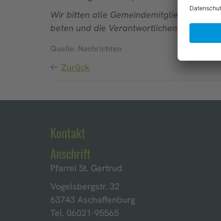
Wir bitten alle Gemeindemitglieder, Freun
beten und die Verantwortlichen des Bistu
Quelle: Nachrichten
Zurück
Kontakt
Anschrift
Pfarrei St. Gertrud
Vogelsbergstr. 32
63743 Aschaffenburg
Tel. 06021-95565